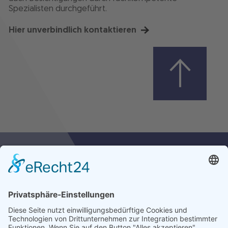
Spezialisten durchgeführt.
Hier unverbindlich kontaktieren
Kontaktdaten:
AMID Firmen-Versicherungsmakler GmbH
Bahnhofstraße 16
59065 Hamm
+49 2381 92121-0
info@amid.de